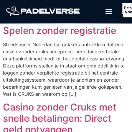
Casino zonder CRUKS
Boo
Logi
Lea
Book Now
No
aanvaardt Nederlanders:
Spelen zonder registratie
Steeds meer Nederlandse gokkers ontdekken dat een
casino zonder cruks accepteert nederlanders totale
onafhankelijkheid biedt bij het digitale casino-ervaring.
Deze platforms stellen je in staat om onmiddellijk in te
loggen zonder verplichte registratie bij het centrale
uitsluitingssysteem, waardoor je anoniem en zonder
beperkingen kunt genieten van je geliefde gokspelen.
Wat is CRUKS en waarom op […]
Casino zonder Cruks met
snelle betalingen: Direct
geld ontvangen