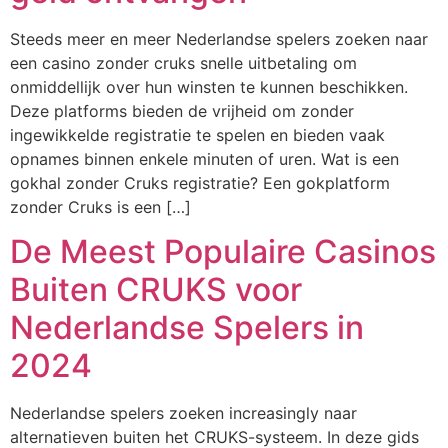
Steeds meer en meer Nederlandse spelers zoeken naar
een casino zonder cruks snelle uitbetaling om
onmiddellijk over hun winsten te kunnen beschikken.
Deze platforms bieden de vrijheid om zonder
ingewikkelde registratie te spelen en bieden vaak
opnames binnen enkele minuten of uren. Wat is een
gokhal zonder Cruks registratie? Een gokplatform
zonder Cruks is een […]
De Meest Populaire Casinos
Buiten CRUKS voor
Nederlandse Spelers in
2024
Nederlandse spelers zoeken increasingly naar
alternatieven buiten het CRUKS-systeem. In deze gids