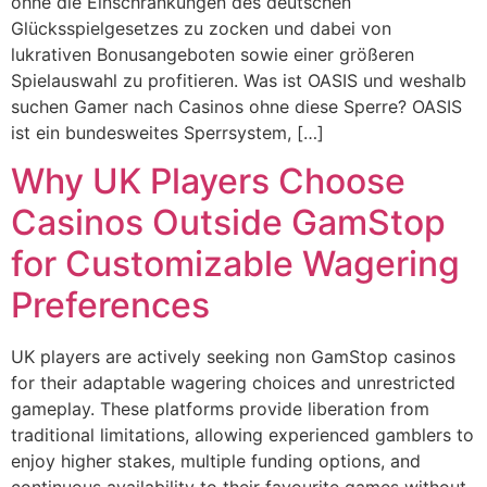
ohne die Einschränkungen des deutschen
Glücksspielgesetzes zu zocken und dabei von
lukrativen Bonusangeboten sowie einer größeren
Spielauswahl zu profitieren. Was ist OASIS und weshalb
suchen Gamer nach Casinos ohne diese Sperre? OASIS
ist ein bundesweites Sperrsystem, […]
Why UK Players Choose
Casinos Outside GamStop
for Customizable Wagering
Preferences
UK players are actively seeking non GamStop casinos
for their adaptable wagering choices and unrestricted
gameplay. These platforms provide liberation from
traditional limitations, allowing experienced gamblers to
enjoy higher stakes, multiple funding options, and