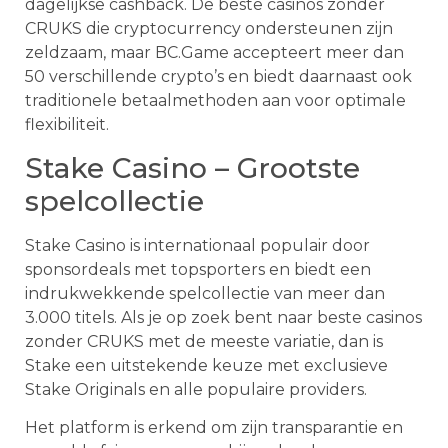
dagelijkse cashback. De beste casinos zonder
CRUKS die cryptocurrency ondersteunen zijn
zeldzaam, maar BC.Game accepteert meer dan
50 verschillende crypto’s en biedt daarnaast ook
traditionele betaalmethoden aan voor optimale
flexibiliteit.
Stake Casino – Grootste
spelcollectie
Stake Casino is internationaal populair door
sponsordeals met topsporters en biedt een
indrukwekkende spelcollectie van meer dan
3.000 titels. Als je op zoek bent naar beste casinos
zonder CRUKS met de meeste variatie, dan is
Stake een uitstekende keuze met exclusieve
Stake Originals en alle populaire providers.
Het platform is erkend om zijn transparantie en