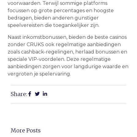
voorwaarden. Terwijl sommige platforms
focussen op grote percentages en hoogste
bedragen, bieden anderen gunstiger
speelvereisten die toegankelijker zijn.
Naast inkomstbonussen, bieden de beste casinos
zonder CRUKS ook regelmatige aanbiedingen
zoals cashback-regelingen, herlaad bonussen en
speciale VIP-voordelen. Deze regelmatige
aanbiedingen zorgen voor langdurige waarde en
vergroten je spelervaring.
Share:
More Posts