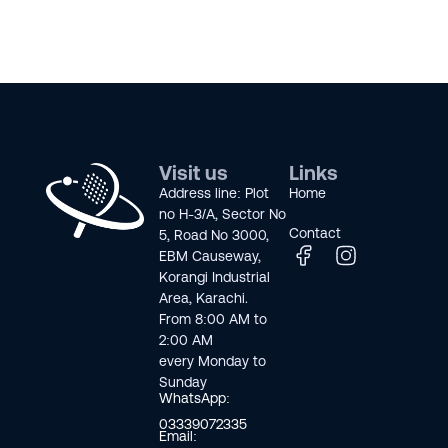
Visit us
Links
Address line: Plot
Home
no H-3/A, Sector No
Contact
5, Road No 3000,
EBM Causeway,
Korangi Industrial
Area, Karachi.
From 8:00 AM to
2:00 AM
every Monday to
Sunday
WhatsApp:
03339072335
Email: