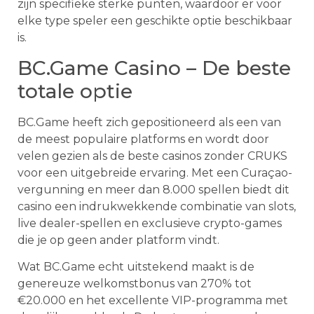
zijn specifieke sterke punten, waardoor er voor
elke type speler een geschikte optie beschikbaar
is.
BC.Game Casino – De beste
totale optie
BC.Game heeft zich gepositioneerd als een van
de meest populaire platforms en wordt door
velen gezien als de beste casinos zonder CRUKS
voor een uitgebreide ervaring. Met een Curaçao-
vergunning en meer dan 8.000 spellen biedt dit
casino een indrukwekkende combinatie van slots,
live dealer-spellen en exclusieve crypto-games
die je op geen ander platform vindt.
Wat BC.Game echt uitstekend maakt is de
genereuze welkomstbonus van 270% tot
€20.000 en het excellente VIP-programma met