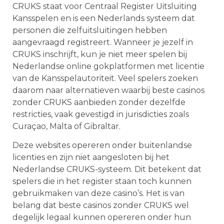
CRUKS staat voor Centraal Register Uitsluiting
Kansspelen en is een Nederlands systeem dat
personen die zelfuitsluitingen hebben
aangevraagd registreert. Wanneer je jezelf in
CRUKS inschrijft, kun je niet meer spelen bij
Nederlandse online gokplatformen met licentie
van de Kansspelautoriteit. Veel spelers zoeken
daarom naar alternatieven waarbij beste casinos
zonder CRUKS aanbieden zonder dezelfde
restricties, vaak gevestigd in jurisdicties zoals
Curaçao, Malta of Gibraltar.
Deze websites opereren onder buitenlandse
licenties en zijn niet aangesloten bij het
Nederlandse CRUKS-systeem. Dit betekent dat
spelers die in het register staan toch kunnen
gebruikmaken van deze casino’s. Het is van
belang dat beste casinos zonder CRUKS wel
degelijk legaal kunnen opereren onder hun